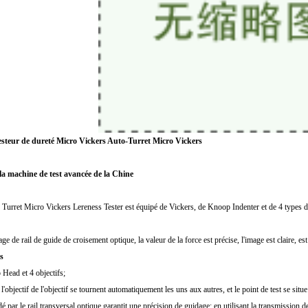
est
eur de dureté Micro Vickers Auto-Turret Micro Vickers
a machine de test avancée de la Chine
urret Micro Vickers Lereness
Tester
est équipé de Vickers, de Knoop Indenter et de 4 types d'
 de rail de guide de croisement optique, la valeur de la force est précise, l'image est claire, e
s
 Head et 4 objectifs;
t l'objectif de l'objectif se tournent automatiquement les uns aux autres, et le point de test se si
par le rail transversal optique garantit une précision de guidage; en utilisant la transmission d