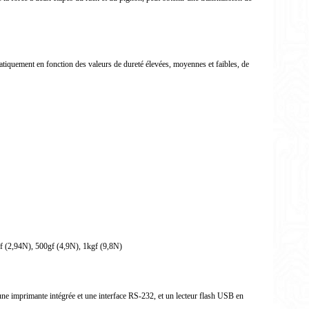
omatiquement en fonction des valeurs de dureté élevées, moyennes et faibles, de
f (2,94N), 500gf (4,9N), 1kgf (9,8N)
e une imprimante intégrée et une interface RS-232, et un lecteur flash USB en