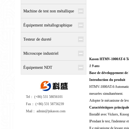
Machine de test non métallique
Équipement métallographique
Testeur de dureté
Microscope industriel
Kason HTMV-1000AT-6
T
1 9 ans
Équipement NDT
Base de développement de l
Introduction du produit
HTMV-1000AT-6 Automatic T
mesurées simultanément.
Tel： (+86) 531 58056101
Adopter le mécanisme de levage
Fax： (+86) 531 58756239
Caractéristiques principale
Mail： admin@jnkason.com
l
Installé avec Vickers, Knoop
l
Pendant le test, l'indenteur e
l
Le mécanisme de levage guidé 