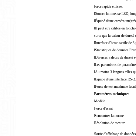
force rapide et lisse;
l
Source lumineuse LED, longu
l
Équipé d'une caméra intégrée,
l
Il peut être calibré en fonct
sorte que la valeur de dureté 
l
Interface d'écran tactile de 8 
l
Statistiques de données Enreg
l
Diverses valeurs de dureté s
l
Les paramètres de paramètre 
l
Au moins 3 langues telles que
l
Équipé d'une interface RS-2
l
Force de test maximale facul
Paramètres techniques
Modèle
Force d'essai
Rencontrez la norme
Résolution de mesure
Sortie d'affichage de données