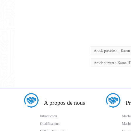
Article précédent：
Kason
Article suivant：
Kason HT
À propos de nous
Pr
Introduction
Machin
Qualifications
Machin