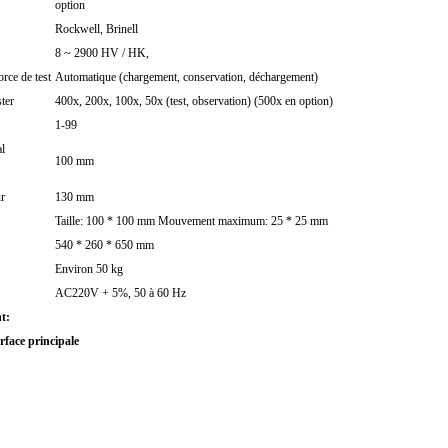
option
Rockwell, Brinell
8 ~ 2900 HV / HK,
orce de test
Automatique (chargement, conservation, déchargement)
ster
400x, 200x, 100x, 50x (test, observation) (500x en option)
1-99
al
100 mm
ur
130 mm
Taille: 100 * 100 mm Mouvement maximum: 25 * 25 mm
540 * 260 * 650 mm
Environ 50 kg
AC220V + 5%, 50 à 60 Hz
t:
rface principale