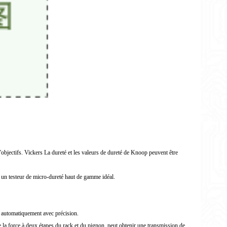
objectifs. Vickers La dureté et les valeurs de dureté de Knoop peuvent être
st un testeur de micro-dureté haut de gamme idéal.
tue automatiquement avec précision.
e la force à deux étapes du rack et du pignon, peut obtenir une transmission de