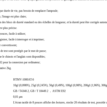
e durée de vie, pas besoin de remplacer l'ampoule;
 l'image est plus claire;
ion des blocs de dureté standard ou des échelles de longueur, et la dureté peut être corrigée aut
est plus précise.
pouces, facile à utiliser;
istrer, facile à interroger et à imprimer;
e convertissent;
de test sont protégés par le mot de passe;
 le chinois et l'anglais sont disponibles;
32 pour la connexion par ordinateur;
tative 2kg.
HTMV-1000AT-6
10gf (0,098N), 25gf (0,245N), 50gf (0,49N), 100gf (0,98N), 200gf (1,96N), 300g
GB / T4340.2, GB / T 18449.2 ， ASTM E92
0,01 μm
L'écran tactile de 8 pouces affiche des lectures, stocke 20 résultats de test, possèd