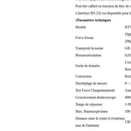
Peut être calibré en fonction du bloc de 
L'interface RS-232 est disponible pour l
2
Paramètres techniques
Modèle
HT
10g
Force d'essai
200
Transporté la norme
GB 
Mesures
résolution
0,0
L'éc
Sortie de données
Résu
Conversion
Roc
Dureté
plage de mesure
8 ~
Test Force Chargement
mode
Aut
Grossissement de
microscope
400x
Temps de séjourner
1-9
Max. Hauteur
spécimen
100
Distance entre le centre et l'extérieur
130
mur de l'indemne