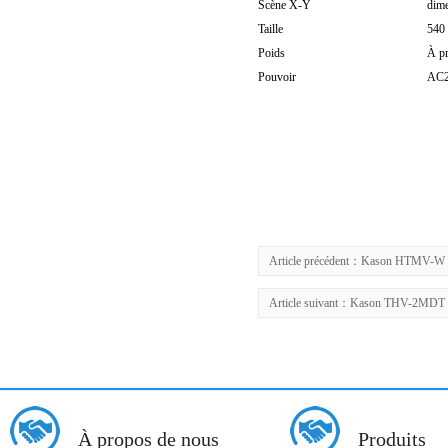
Scène X-Y
dim
Taille
540
Poids
À p
Pouvoir
AC2
Article précédent：
Kason HTMV-W Mi
Article suivant：
Kason THV-2MDT Tes
À propos de nous
Produits