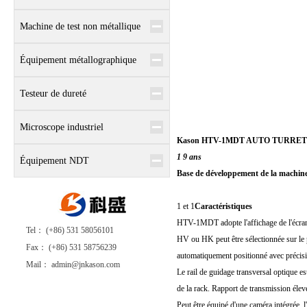
Machine de test non métallique
Équipement métallographique
Testeur de dureté
Microscope industriel
Kason HTV-1MDT AUTO TURRET Aff
1 9 ans
Équipement NDT
Base de développement de la machine 
1 et 1
Caractéristiques
HTV-1MDT adopte l'affichage de l'écran ta
Tel： (+86) 531 58056101
HV ou HK peut être sélectionnée sur le pan
Fax： (+86) 531 58756239
automatiquement positionné avec précisio
Mail： admin@jnkason.com
Le rail de guidage transversal optique est
de la rack. Rapport de transmission élev
Peut être équipé d'une caméra intégrée, l'